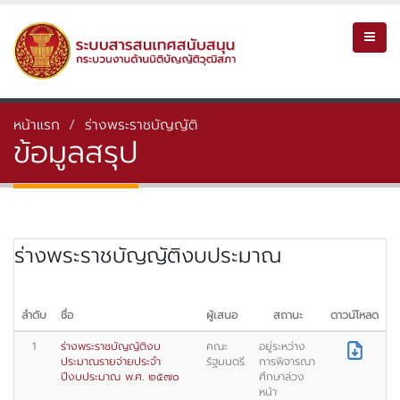
หน้าแรก
ร่างพระราชบัญญัติ
ข้อมูลสรุป
ร่างพระราชบัญญัติงบประมาณ
ลำดับ
ชื่อ
ผู้เสนอ
สถานะ
ดาวน์โหลด
1
ร่างพระราชบัญญัติงบ
คณะ
อยู่ระหว่าง
ประมาณรายจ่ายประจำ
รัฐมนตรี
การพิจารณา
ปีงบประมาณ พ.ศ. ๒๕๗๐
ศึกษาล่วง
หน้า