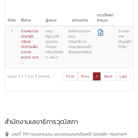
ดาวน์โหลด
ลำดับ
ชื่อร่าง
ผู้เสนอ
สถานะร่าง
สารบบ
1
ร่างพระราช
คณะ
ข้อสังเกตของ
ร่างพระ
บัญญัติ
รัฐมนตรี
คณะ
ราช
บริหาร
(และร่าง
กรรมาธิการ
บัญญัติ
จัดการเพื่อ
ทำนอง
(ครม.ร้องขอให้
ทั่วไป
อากาศ
เดียวกันอีก
พิจารณาต่อไป)
สะอาด พ.ศ.
๖ ฉบับ)
....
แสดง
1
/
1
จาก
1
รายการ
First
Prev
1
Next
Last
สำนักงานเลขาธิการวุฒิสภา
เลขที่ 1111 ถนนสามเสน แขวงถนนนครไชยศรี เขตดุสิต กรุงเทพฯ